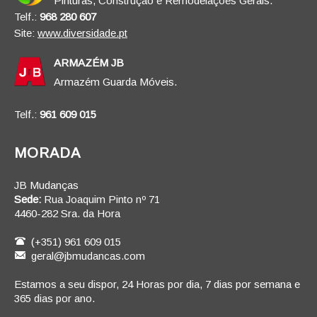
Pinturas, Construção e Remodelações Gerais.
Telf.:
968 280 607
Site:
www.diversidade.pt
ARMAZÉM JB
Armazém Guarda Móveis.
Telf.:
961 609 015
MORADA
JB Mudanças
Sede:
Rua Joaquim Pinto nº 71
4460-282 Sra. da Hora
(+351) 961 609 015
geral@jbmudancas.com
Estamos a seu dispor, 24 Horas por dia, 7 dias por semana e
365 dias por ano.