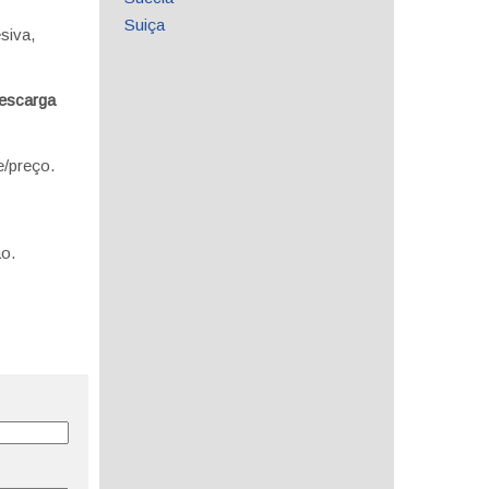
Suiça
siva,
escarga
e/preço.
o.