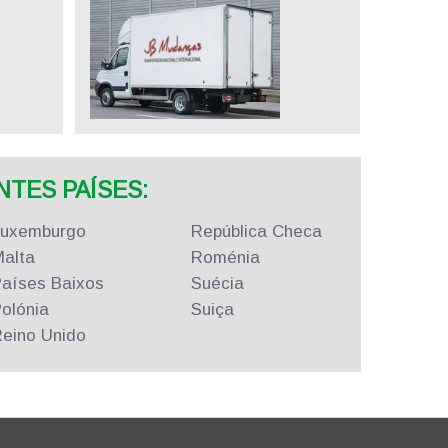
TES PAÍSES:
Luxemburgo
República
Checa
alta
Roménia
aíses Baixos
Suécia
olónia
Suiça
eino Unido