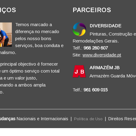
IÇOS
PARCEIROS
Temos marcado a
DIVERSIDADE
diferença no mercado
Pinturas, Construção e
pelos nosso bons
Remodelações Gerais.
serviços, boa conduta e
Telf.:
968 280 607
nalismo.
Site:
www.diversidade.pt
rincipal objectivo é fornecer
ARMAZÉM JB
e um óptimo serviço com total
Armazém Guarda Móve
 e um valor justo,
onando a ambos ampla
Telf.:
961 609 015
o.
udanças
Nacionais e Internacionais |
|
Direitos Rese
Política de Uso