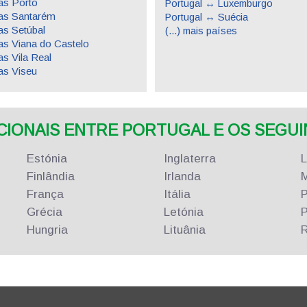
s Porto
Portugal ↔ Luxemburgo
as Santarém
Portugal ↔ Suécia
s Setúbal
(...) mais países
s Viana do Castelo
s Vila Real
s Viseu
ONAIS ENTRE PORTUGAL E OS SEGUIN
Estónia
Inglaterra
Finlândia
Irlanda
M
França
Itália
P
Grécia
Letónia
P
Hungria
Lituânia
R