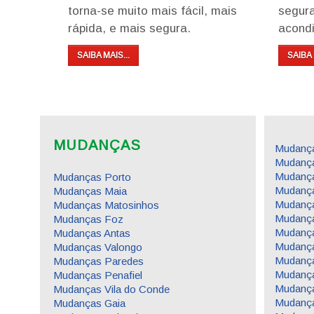
torna-se muito mais fácil, mais
segur
rápida, e mais segura.
acondi
SAIBA MAIS...
SAIBA 
MUDANÇAS
Mudança
Mudança
Mudanç
Mudanças Porto
Mudanç
Mudanças Maia
Mudança
Mudanças Matosinhos
Mudanç
Mudanças Foz
Mudanç
Mudanças Antas
Mudanç
Mudanças Valongo
Mudanç
Mudanças Paredes
Mudança
Mudanças Penafiel
Mudança
Mudanças Vila do Conde
Mudança
Mudanças Gaia