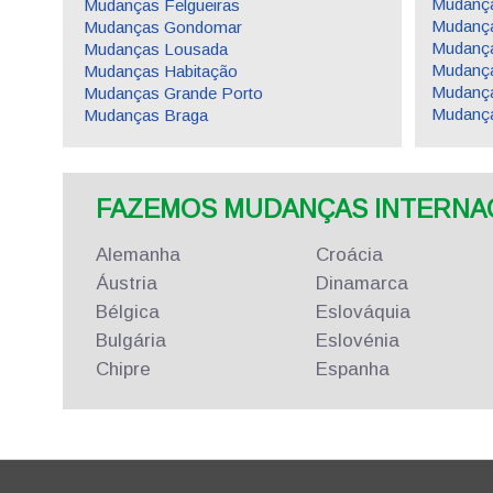
Mudança
Mudanças Felgueiras
Mudanç
Mudanças Gondomar
Mudança
Mudanças Lousada
Mudança
Mudanças Habitação
Mudança
Mudanças Grande Porto
Mudança
Mudanças Braga
FAZEMOS MUDANÇAS INTERNACI
Alemanha
Croácia
Áustria
Dinamarca
Bélgica
Eslováquia
Bulgária
Eslovénia
Chipre
Espanha