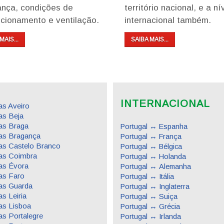
ança, condições de
território nacional, e a ní
cionamento e ventilação.
internacional também.
MAIS...
SAIBA MAIS...
INTERNACIONAL
s Aveiro
s Beja
as Braga
Portugal ↔ Espanha
as Bragança
Portugal ↔ França
s Castelo Branco
Portugal ↔ Bélgica
as Coimbra
Portugal ↔ Holanda
as Évora
Portugal ↔ Alemanha
as Faro
Portugal ↔ Itália
as Guarda
Portugal ↔ Inglaterra
s Leiria
Portugal ↔ Suiça
s Lisboa
Portugal ↔ Grécia
s Portalegre
Portugal ↔ Irlanda